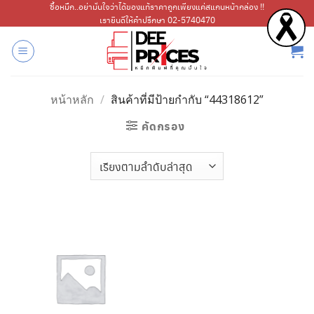
ข้าม
ซื้อหมึก..อย่ามั่นใจว่าได้ของแท้ราคาถูกเพียงแค่สแกนหน้ากล่อง !!
เรายินดีให้คำปรึกษา 02-5740470
ไป
ยัง
เนื้อหา
หน้าหลัก
/
สินค้าที่มีป้ายกำกับ “44318612”
คัดกรอง