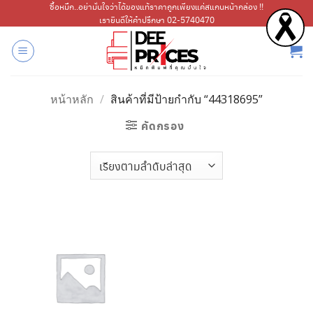
ข้าม
ซื้อหมึก..อย่ามั่นใจว่าได้ของแท้ราคาถูกเพียงแค่สแกนหน้ากล่อง !!
เรายินดีให้คำปรึกษา 02-5740470
ไป
ยัง
เนื้อหา
หน้าหลัก
/
สินค้าที่มีป้ายกำกับ “44318695”
คัดกรอง