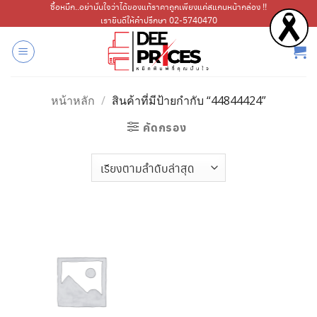
ข้าม
ซื้อหมึก..อย่ามั่นใจว่าได้ของแท้ราคาถูกเพียงแค่สแกนหน้ากล่อง !!
เรายินดีให้คำปรึกษา 02-5740470
ไป
ยัง
เนื้อหา
หน้าหลัก
/
สินค้าที่มีป้ายกำกับ “44844424”
คัดกรอง