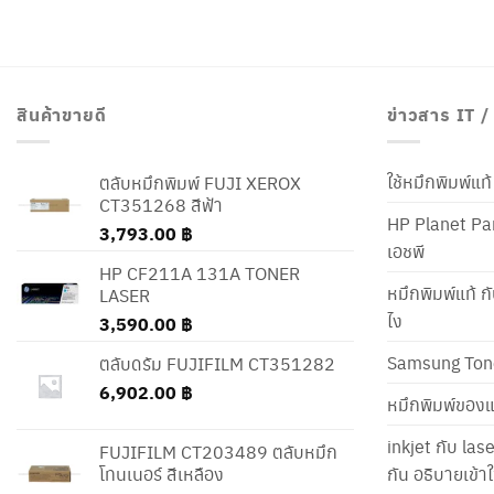
สินค้าขายดี
ข่าวสาร IT 
ใช้หมึกพิมพ์แ
ตลับหมึกพิมพ์ FUJI XEROX
CT351268 สีฟ้า
HP Planet Par
3,793.00
฿
เอชพี
HP CF211A 131A TONER
หมึกพิมพ์แท้ ก
LASER
ไง
3,590.00
฿
Samsung Ton
ตลับดรัม FUJIFILM CT351282
6,902.00
฿
หมึกพิมพ์ของแ
inkjet กับ las
FUJIFILM CT203489 ตลับหมึก
โทนเนอร์ สีเหลือง
กัน อธิบายเข้