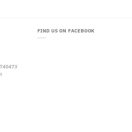
FIND US ON FACEBOOK
-5740473
m