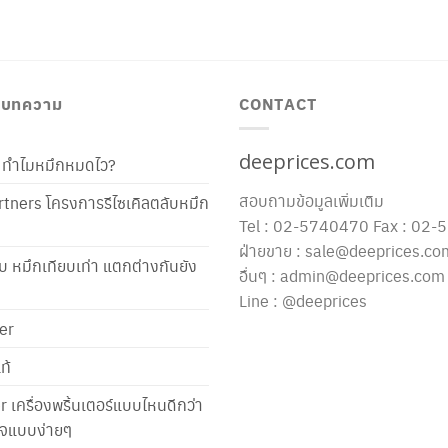
/ บทความ
CONTACT
deeprices.com
ท้ ทำไมหมึกหมดไว?
สอบถามข้อมูลเพิ่มเติม
tners โครงการรีไซเคิลตลับหมึก
Tel : 02-5740470 Fax : 02
ฝ่ายขาย : sale@deeprices.co
ับ หมึกเทียบเท่า แตกต่างกันยัง
อื่นๆ : admin@deeprices.com
Line : @deeprices
er
ท้
er เครื่องพริ้นเตอร์แบบไหนดีกว่า
าใจแบบง่ายๆ