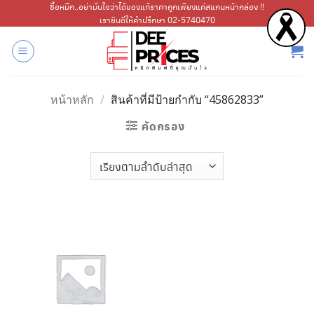
ข้าม
ซื้อหมึก..อย่ามั่นใจว่าได้ของแท้ราคาถูกเพียงแค่สแกนหน้ากล่อง !!
เรายินดีให้คำปรึกษา 02-5740470
ไป
ยัง
เนื้อหา
หน้าหลัก
/
สินค้าที่มีป้ายกำกับ “45862833”
คัดกรอง