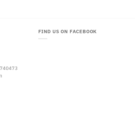
FIND US ON FACEBOOK
-5740473
m