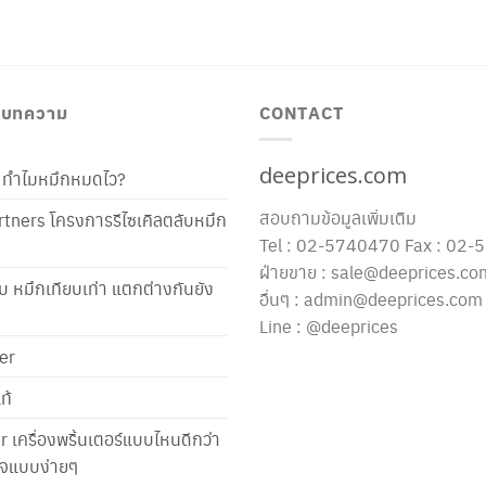
/ บทความ
CONTACT
deeprices.com
ท้ ทำไมหมึกหมดไว?
สอบถามข้อมูลเพิ่มเติม
tners โครงการรีไซเคิลตลับหมึก
Tel : 02-5740470 Fax : 02
ฝ่ายขาย : sale@deeprices.co
ับ หมึกเทียบเท่า แตกต่างกันยัง
อื่นๆ : admin@deeprices.com
Line : @deeprices
er
ท้
er เครื่องพริ้นเตอร์แบบไหนดีกว่า
าใจแบบง่ายๆ