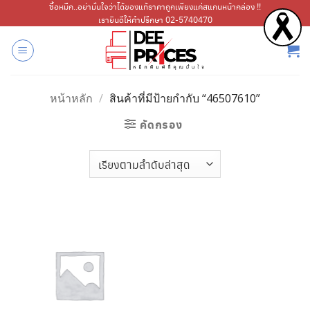
ข้าม
ซื้อหมึก..อย่ามั่นใจว่าได้ของแท้ราคาถูกเพียงแค่สแกนหน้ากล่อง !!
เรายินดีให้คำปรึกษา 02-5740470
ไป
ยัง
เนื้อหา
หน้าหลัก
/
สินค้าที่มีป้ายกำกับ “46507610”
คัดกรอง