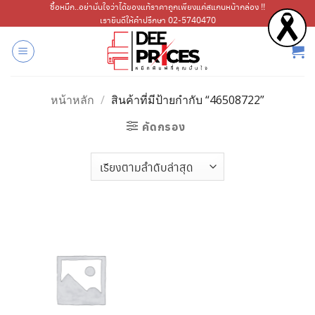
ข้าม
ซื้อหมึก..อย่ามั่นใจว่าได้ของแท้ราคาถูกเพียงแค่สแกนหน้ากล่อง !!
เรายินดีให้คำปรึกษา 02-5740470
ไป
ยัง
เนื้อหา
หน้าหลัก
/
สินค้าที่มีป้ายกำกับ “46508722”
คัดกรอง