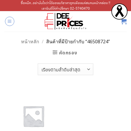
ข้าม
ซื้อหมึก..อย่ามั่นใจว่าได้ของแท้ราคาถูกเพียงแค่สแกนหน้ากล่อง !!
เรายินดีให้คำปรึกษา 02-5740470
ไป
ยัง
เนื้อหา
หน้าหลัก
/
สินค้าที่มีป้ายกำกับ “46508724”
คัดกรอง