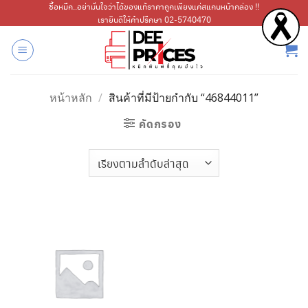
ข้าม
ซื้อหมึก..อย่ามั่นใจว่าได้ของแท้ราคาถูกเพียงแค่สแกนหน้ากล่อง !!
เรายินดีให้คำปรึกษา 02-5740470
ไป
ยัง
เนื้อหา
หน้าหลัก
/
สินค้าที่มีป้ายกำกับ “46844011”
คัดกรอง