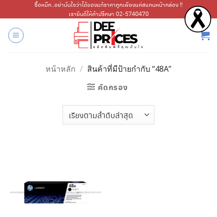
ข้าม
ซื้อหมึก..อย่ามั่นใจว่าได้ของแท้ราคาถูกเพียงแค่สแกนหน้ากล่อง !!
เรายินดีให้คำปรึกษา 02-5740470
ไป
ยัง
เนื้อหา
หน้าหลัก
/
สินค้าที่มีป้ายกำกับ “48A”
คัดกรอง