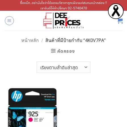
ข้าม
ซื้อหมึก..อย่ามั่นใจว่าได้ของแท้ราคาถูกเพียงแค่สแกนหน้ากล่อง !!
เรายินดีให้คำปรึกษา 02-5740470
ไป
ยัง
เนื้อหา
หน้าหลัก
/
สินค้าที่มีป้ายกำกับ “4K0V7PA”
คัดกรอง