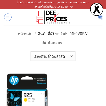
ข้าม
ซื้อหมึก..อย่ามั่นใจว่าได้ของแท้ราคาถูกเพียงแค่สแกนหน้ากล่อง !!
เรายินดีให้คำปรึกษา 02-5740470
ไป
ยัง
เนื้อหา
หน้าหลัก
/
สินค้าที่มีป้ายกำกับ “4K0V8PA”
คัดกรอง