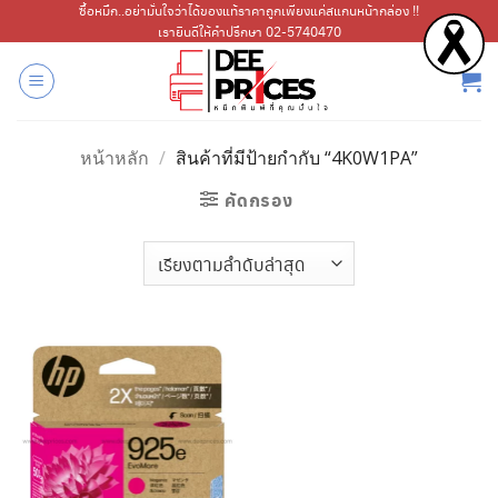
ข้าม
ซื้อหมึก..อย่ามั่นใจว่าได้ของแท้ราคาถูกเพียงแค่สแกนหน้ากล่อง !!
เรายินดีให้คำปรึกษา 02-5740470
ไป
ยัง
เนื้อหา
หน้าหลัก
/
สินค้าที่มีป้ายกำกับ “4K0W1PA”
คัดกรอง