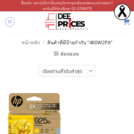
ข้าม
ซื้อหมึก..อย่ามั่นใจว่าได้ของแท้ราคาถูกเพียงแค่สแกนหน้ากล่อง !!
เรายินดีให้คำปรึกษา 02-5740470
ไป
ยัง
เนื้อหา
หน้าหลัก
/
สินค้าที่มีป้ายกำกับ “4K0W2PA”
คัดกรอง