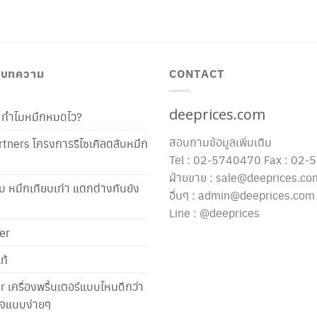
/ บทความ
CONTACT
deeprices.com
ท้ ทำไมหมึกหมดไว?
สอบถามข้อมูลเพิ่มเติม
tners โครงการรีไซเคิลตลับหมึก
Tel : 02-5740470 Fax : 02
ฝ่ายขาย : sale@deeprices.co
ับ หมึกเทียบเท่า แตกต่างกันยัง
อื่นๆ : admin@deeprices.com
Line : @deeprices
er
ท้
er เครื่องพริ้นเตอร์แบบไหนดีกว่า
าใจแบบง่ายๆ