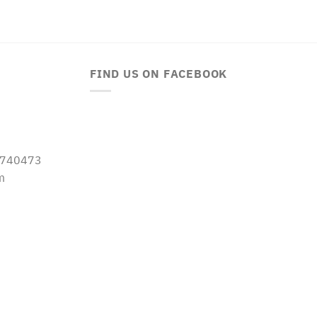
FIND US ON FACEBOOK
-5740473
m