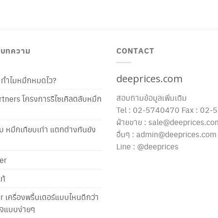
/ บทความ
CONTACT
deeprices.com
ท้ ทำไมหมึกหมดไว?
สอบถามข้อมูลเพิ่มเติม
tners โครงการรีไซเคิลตลับหมึก
Tel : 02-5740470 Fax : 02
ฝ่ายขาย : sale@deeprices.co
ับ หมึกเทียบเท่า แตกต่างกันยัง
อื่นๆ : admin@deeprices.com
Line : @deeprices
er
ท้
er เครื่องพริ้นเตอร์แบบไหนดีกว่า
าใจแบบง่ายๆ