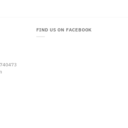
FIND US ON FACEBOOK
-5740473
m