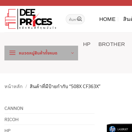
ข้าม
ไป
ค้นหา:
ยัง
HOME
สิน
เนื้อหา
HP
BROTHER
หมวดหมู่สินค้าทั้งหมด
หน้าหลัก
/
สินค้าที่มีป้ายกำกับ “508X CF363X”
CANNON
RICOH
HP