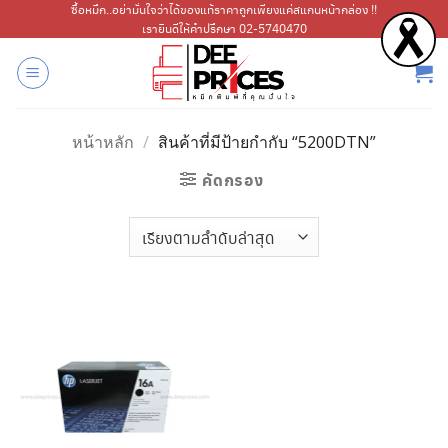
ข้าม
ซื้อหมึก..อย่ามั่นใจว่าได้ของแท้ราคาถูกเพียงแค่สแกนหน้ากล่อง !!
เรายินดีให้คำปรึกษา 02-5740470
ไป
ยัง
เนื้อหา
หน้าหลัก
/
สินค้าที่มีป้ายกำกับ “5200DTN”
คัดกรอง