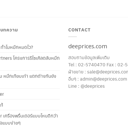
/ บทความ
CONTACT
deeprices.com
ท้ ทำไมหมึกหมดไว?
สอบถามข้อมูลเพิ่มเติม
tners โครงการรีไซเคิลตลับหมึก
Tel : 02-5740470 Fax : 02
ฝ่ายขาย : sale@deeprices.co
ับ หมึกเทียบเท่า แตกต่างกันยัง
อื่นๆ : admin@deeprices.com
Line : @deeprices
er
ท้
er เครื่องพริ้นเตอร์แบบไหนดีกว่า
าใจแบบง่ายๆ