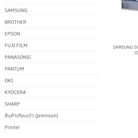
SAMSUNG
BROTHER
EPSON
+
FUJI FILM
SAMSUNG S
(
PANASONIC
PANTUM
OKI
KYOCERA
SHARP
สินค้าเทียบเท่า (premium)
Printer