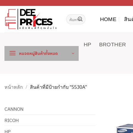
ข้าม
ไป
ค้นหา:
ยัง
HOME
สิน
เนื้อหา
HP
BROTHER
หมวดหมู่สินค้าทั้งหมด
หน้าหลัก
/
สินค้าที่มีป้ายกำกับ “5530A”
CANNON
RICOH
HP