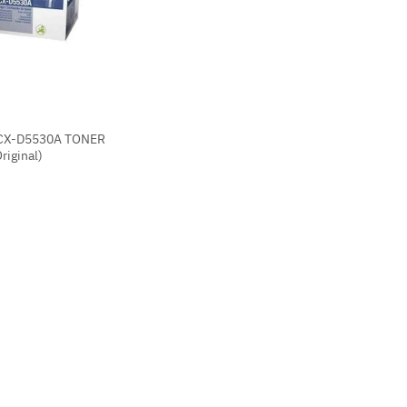
CX-D5530A TONER
Original)