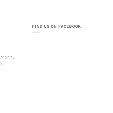
FIND US ON FACEBOOK
-5740473
m