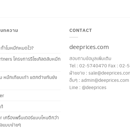
/ บทความ
CONTACT
deeprices.com
ท้ ทำไมหมึกหมดไว?
สอบถามข้อมูลเพิ่มเติม
tners โครงการรีไซเคิลตลับหมึก
Tel : 02-5740470 Fax : 02
ฝ่ายขาย : sale@deeprices.co
ับ หมึกเทียบเท่า แตกต่างกันยัง
อื่นๆ : admin@deeprices.com
Line : @deeprices
er
ท้
er เครื่องพริ้นเตอร์แบบไหนดีกว่า
าใจแบบง่ายๆ