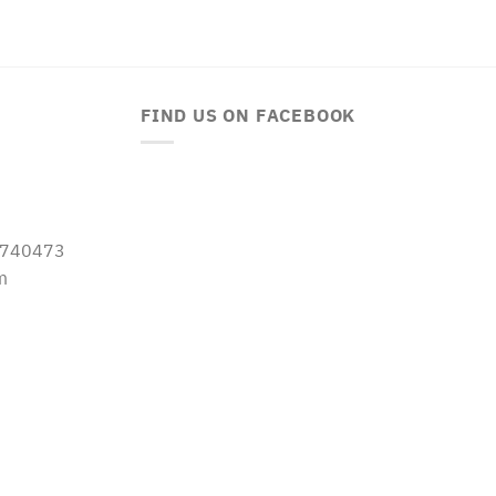
FIND US ON FACEBOOK
-5740473
m