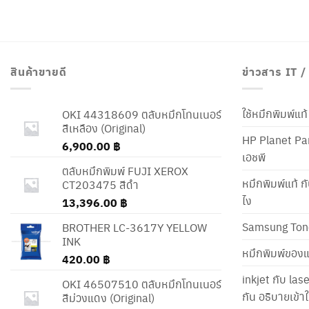
สินค้าขายดี
ข่าวสาร IT 
ใช้หมึกพิมพ์แ
OKI 44318609 ตลับหมึกโทนเนอร์
สีเหลือง (Original)
HP Planet Par
6,900.00
฿
เอชพี
ตลับหมึกพิมพ์ FUJI XEROX
หมึกพิมพ์แท้ ก
CT203475 สีดำ
ไง
13,396.00
฿
Samsung Ton
BROTHER LC-3617Y YELLOW
INK
หมึกพิมพ์ของแ
420.00
฿
inkjet กับ las
OKI 46507510 ตลับหมึกโทนเนอร์
กัน อธิบายเข้
สีม่วงแดง (Original)