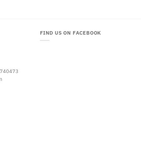
FIND US ON FACEBOOK
-5740473
m