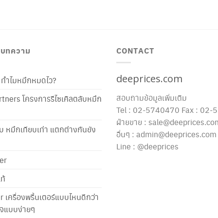
/ บทความ
CONTACT
deeprices.com
ท้ ทำไมหมึกหมดไว?
สอบถามข้อมูลเพิ่มเติม
tners โครงการรีไซเคิลตลับหมึก
Tel : 02-5740470 Fax : 02
ฝ่ายขาย : sale@deeprices.co
ับ หมึกเทียบเท่า แตกต่างกันยัง
อื่นๆ : admin@deeprices.com
Line : @deeprices
er
ท้
er เครื่องพริ้นเตอร์แบบไหนดีกว่า
าใจแบบง่ายๆ