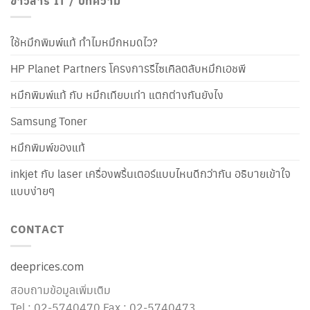
ข่าวสาร IT / บทความ
ใช้หมึกพิมพ์แท้ ทำไมหมึกหมดไว?
HP Planet Partners โครงการรีไซเคิลตลับหมึกเอชพี
หมึกพิมพ์แท้ กับ หมึกเทียบเท่า แตกต่างกันยังไง
Samsung Toner
หมึกพิมพ์ของแท้
inkjet กับ laser เครื่องพริ้นเตอร์แบบไหนดีกว่ากัน อธิบายเข้าใจ
แบบง่ายๆ
CONTACT
deeprices.com
สอบถามข้อมูลเพิ่มเติม
Tel : 02-5740470 Fax : 02-5740473