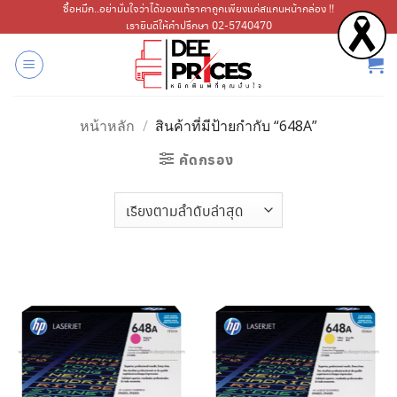
ข้าม
ซื้อหมึก..อย่ามั่นใจว่าได้ของแท้ราคาถูกเพียงแค่สแกนหน้ากล่อง !!
เรายินดีให้คำปรึกษา 02-5740470
ไป
ยัง
เนื้อหา
หน้าหลัก
/
สินค้าที่มีป้ายกำกับ “648A”
คัดกรอง