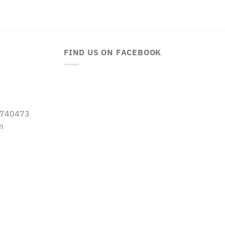
FIND US ON FACEBOOK
-5740473
m