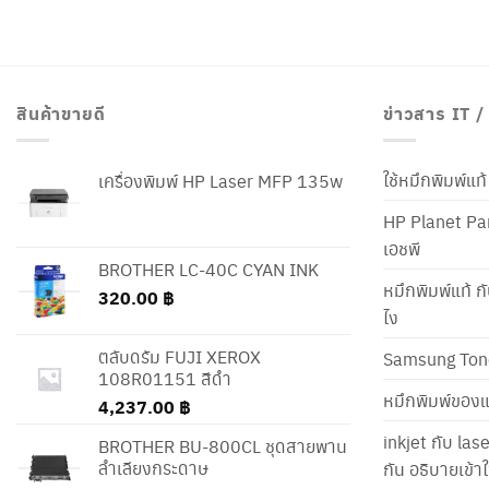
สินค้าขายดี
ข่าวสาร IT 
ใช้หมึกพิมพ์แ
เครื่องพิมพ์ HP Laser MFP 135w
HP Planet Par
เอชพี
BROTHER LC-40C CYAN INK
หมึกพิมพ์แท้ ก
320.00
฿
ไง
ตลับดรัม FUJI XEROX
Samsung Ton
108R01151 สีดำ
หมึกพิมพ์ของแ
4,237.00
฿
inkjet กับ las
BROTHER BU-800CL ชุดสายพาน
ลำเลียงกระดาษ
กัน อธิบายเข้