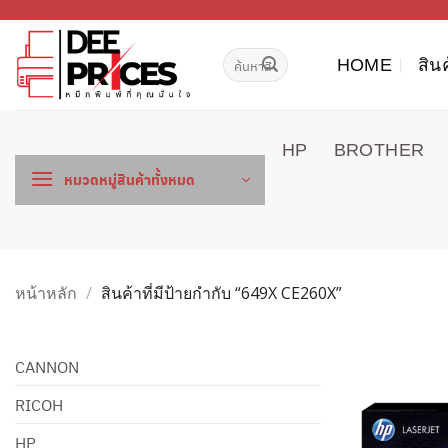
ข้าม
ไป
ค้นหา:
ยัง
HOME
สิน
เนื้อหา
HP
BROTHER
หมวดหมู่สินค้าทั้งหมด
หน้าหลัก
/
สินค้าที่มีป้ายกำกับ “649X CE260X”
CANNON
RICOH
HP