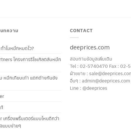
/ บทความ
CONTACT
deeprices.com
ท้ ทำไมหมึกหมดไว?
สอบถามข้อมูลเพิ่มเติม
tners โครงการรีไซเคิลตลับหมึก
Tel : 02-5740470 Fax : 02
ฝ่ายขาย : sale@deeprices.co
ับ หมึกเทียบเท่า แตกต่างกันยัง
อื่นๆ : admin@deeprices.com
Line : @deeprices
er
ท้
er เครื่องพริ้นเตอร์แบบไหนดีกว่า
าใจแบบง่ายๆ