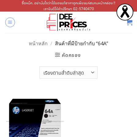
ข้าม
ซื้อหมึก..อย่ามั่นใจว่าได้ของแท้ราคาถูกเพียงแค่สแกนหน้ากล่อง !!
เรายินดีให้คำปรึกษา 02-5740470
ไป
ยัง
เนื้อหา
หน้าหลัก
/
สินค้าที่มีป้ายกำกับ “64A”
คัดกรอง