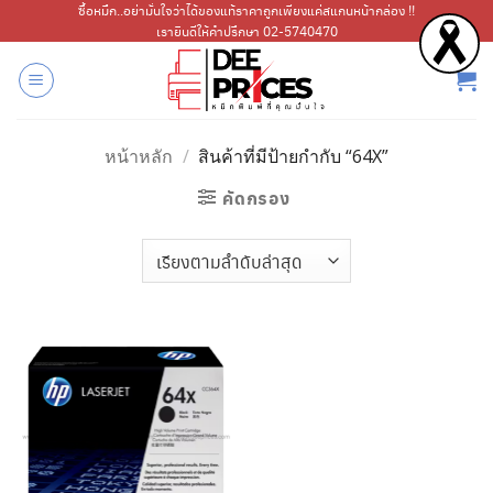
ข้าม
ซื้อหมึก..อย่ามั่นใจว่าได้ของแท้ราคาถูกเพียงแค่สแกนหน้ากล่อง !!
เรายินดีให้คำปรึกษา 02-5740470
ไป
ยัง
เนื้อหา
หน้าหลัก
/
สินค้าที่มีป้ายกำกับ “64X”
คัดกรอง