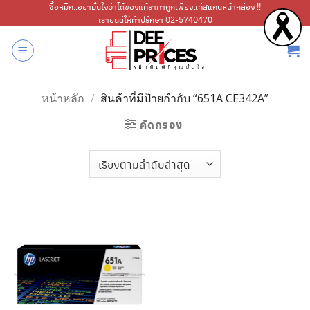
ข้าม
ซื้อหมึก..อย่ามั่นใจว่าได้ของแท้ราคาถูกเพียงแค่สแกนหน้ากล่อง !!
เรายินดีให้คำปรึกษา 02-5740470
ไป
ยัง
เนื้อหา
หน้าหลัก
/
สินค้าที่มีป้ายกำกับ “651A CE342A”
คัดกรอง