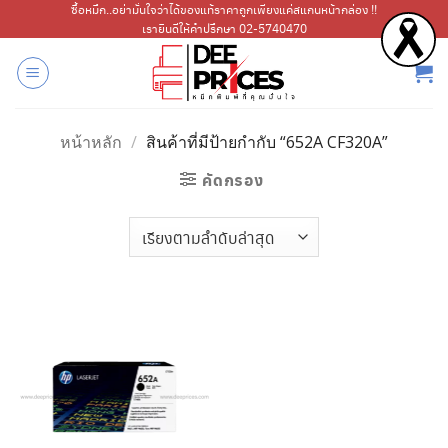
ข้าม
ซื้อหมึก..อย่ามั่นใจว่าได้ของแท้ราคาถูกเพียงแค่สแกนหน้ากล่อง !!
เรายินดีให้คำปรึกษา 02-5740470
ไป
ยัง
เนื้อหา
หน้าหลัก
/
สินค้าที่มีป้ายกำกับ “652A CF320A”
คัดกรอง