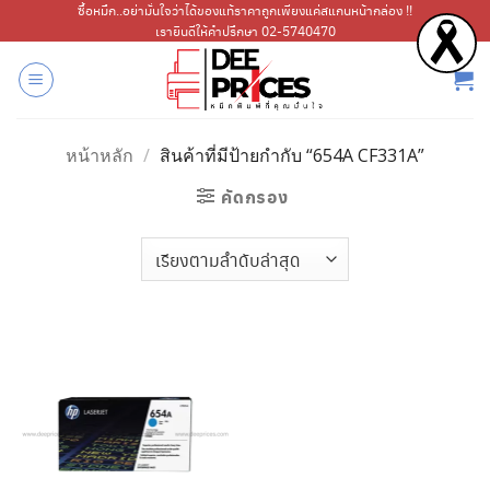
ข้าม
ซื้อหมึก..อย่ามั่นใจว่าได้ของแท้ราคาถูกเพียงแค่สแกนหน้ากล่อง !!
เรายินดีให้คำปรึกษา 02-5740470
ไป
ยัง
เนื้อหา
หน้าหลัก
/
สินค้าที่มีป้ายกำกับ “654A CF331A”
คัดกรอง