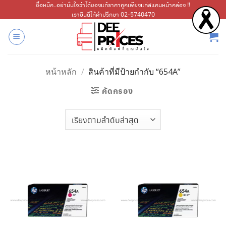
ข้าม
ซื้อหมึก..อย่ามั่นใจว่าได้ของแท้ราคาถูกเพียงแค่สแกนหน้ากล่อง !!
เรายินดีให้คำปรึกษา 02-5740470
ไป
ยัง
เนื้อหา
หน้าหลัก
/
สินค้าที่มีป้ายกำกับ “654A”
คัดกรอง