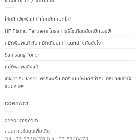
ข่าวสาร IT / บทความ
ใช้หมึกพิมพ์แท้ ทำไมหมึกหมดไว?
HP Planet Partners โครงการรีไซเคิลตลับหมึกเอชพี
หมึกพิมพ์แท้ กับ หมึกเทียบเท่า แตกต่างกันยังไง
Samsung Toner
หมึกพิมพ์ของแท้
inkjet กับ laser เครื่องพริ้นเตอร์แบบไหนดีกว่ากัน อธิบายเข้าใจ
แบบง่ายๆ
CONTACT
deeprices.com
สอบถามข้อมูลเพิ่มเติม
Tel : 02-5740470 Fax : 02-5740473