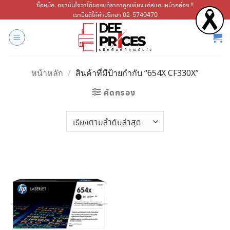
ข้าม
ซื้อหมึก..อย่ามั่นใจว่าได้ของแท้ราคาถูกเพียงแค่สแกนหน้ากล่อง !!
เรายินดีให้คำปรึกษา 02-5740470
ไป
ยัง
เนื้อหา
หน้าหลัก
/
สินค้าที่มีป้ายกำกับ “654X CF330X”
คัดกรอง