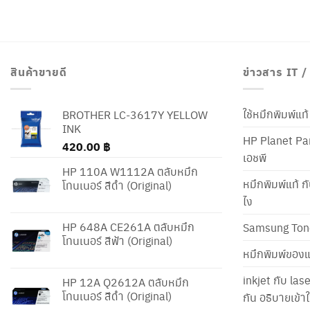
สินค้าขายดี
ข่าวสาร IT 
ใช้หมึกพิมพ์แ
BROTHER LC-3617Y YELLOW
INK
HP Planet Par
420.00
฿
เอชพี
HP 110A W1112A ตลับหมึก
หมึกพิมพ์แท้ ก
โทนเนอร์ สีดำ (Original)
ไง
HP 648A CE261A ตลับหมึก
Samsung Ton
โทนเนอร์ สีฟ้า (Original)
หมึกพิมพ์ของแ
inkjet กับ las
HP 12A Q2612A ตลับหมึก
โทนเนอร์ สีดำ (Original)
กัน อธิบายเข้