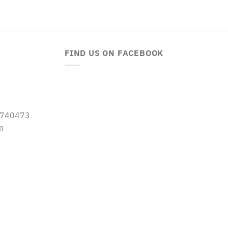
FIND US ON FACEBOOK
-5740473
m