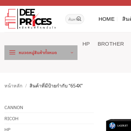
ข้าม
ไป
ค้นหา:
ยัง
HOME
สิน
เนื้อหา
HP
BROTHER
หมวดหมู่สินค้าทั้งหมด
หน้าหลัก
/
สินค้าที่มีป้ายกำกับ “654X”
CANNON
RICOH
HP