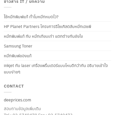
ข่าวสาร IT / บทความ
ใช้หมึกพิมพ์แท้ ทำไมหมึกหมดไว?
HP Planet Partners โครงการรีไซเคิลตลับหมึกเอชพี
หมึกพิมพ์แท้ กับ หมึกเทียบเท่า แตกต่างกันยังไง
Samsung Toner
หมึกพิมพ์ของแท้
inkjet กับ laser เครื่องพริ้นเตอร์แบบไหนดีกว่ากัน อธิบายเข้าใจ
แบบง่ายๆ
CONTACT
deeprices.com
สอบถามข้อมูลเพิ่มเติม
Tel : 02-5740470 Fax : 02-5740473