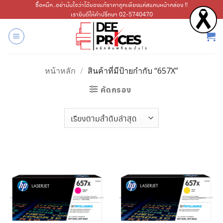
ข้าม
ซื้อหมึก..อย่ามั่นใจว่าได้ของแท้ราคาถูกเพียงแค่สแกนหน้ากล่อง !!
เรายินดีให้คำปรึกษา 02-5740470
ไป
ยัง
เนื้อหา
หน้าหลัก
/
สินค้าที่มีป้ายกำกับ “657X”
คัดกรอง