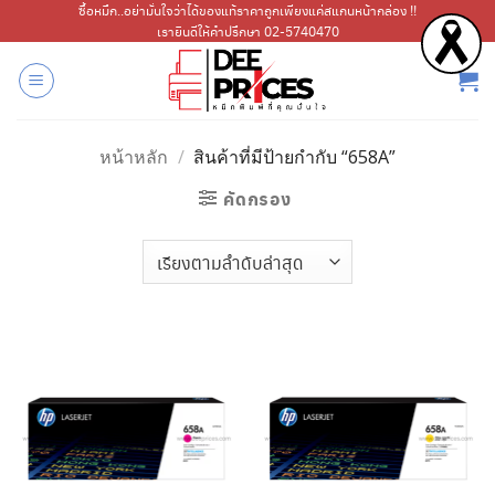
ข้าม
ซื้อหมึก..อย่ามั่นใจว่าได้ของแท้ราคาถูกเพียงแค่สแกนหน้ากล่อง !!
เรายินดีให้คำปรึกษา 02-5740470
ไป
ยัง
เนื้อหา
หน้าหลัก
/
สินค้าที่มีป้ายกำกับ “658A”
คัดกรอง