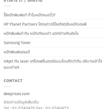
ข่าวสาร IT / บทความ
ใช้หมึกพิมพ์แท้ ทำไมหมึกหมดไว?
HP Planet Partners โครงการรีไซเคิลตลับหมึกเอชพี
หมึกพิมพ์แท้ กับ หมึกเทียบเท่า แตกต่างกันยังไง
Samsung Toner
หมึกพิมพ์ของแท้
inkjet กับ laser เครื่องพริ้นเตอร์แบบไหนดีกว่ากัน อธิบายเข้าใจ
แบบง่ายๆ
CONTACT
deeprices.com
สอบถามข้อมูลเพิ่มเติม
Tel : 02-5740470 Fax : 02-5740473