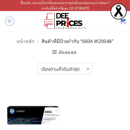
ข้าม
ซื้อหมึก..อย่ามั่นใจว่าได้ของแท้ราคาถูกเพียงแค่สแกนหน้ากล่อง !!
เรายินดีให้คำปรึกษา 02-5740470
ไป
ยัง
เนื้อหา
หน้าหลัก
/
สินค้าที่มีป้ายกำกับ “660A W2004A”
คัดกรอง