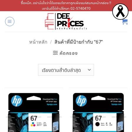
ข้าม
ซื้อหมึก..อย่ามั่นใจว่าได้ของแท้ราคาถูกเพียงแค่สแกนหน้ากล่อง !!
เรายินดีให้คำปรึกษา 02-5740470
ไป
ยัง
เนื้อหา
หน้าหลัก
/
สินค้าที่มีป้ายกำกับ “67”
คัดกรอง