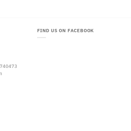
FIND US ON FACEBOOK
-5740473
m