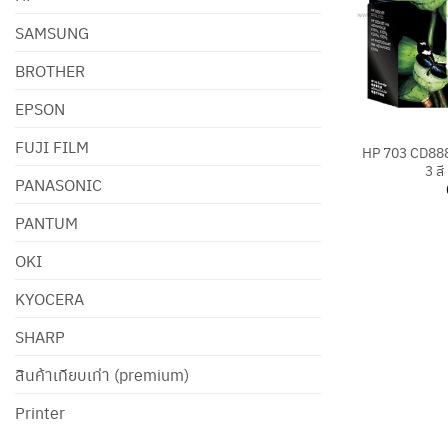
SAMSUNG
BROTHER
EPSON
+
FUJI FILM
HP 703 CD888A
3 สี
PANASONIC
PANTUM
OKI
KYOCERA
SHARP
สินค้าเทียบเท่า (premium)
Printer