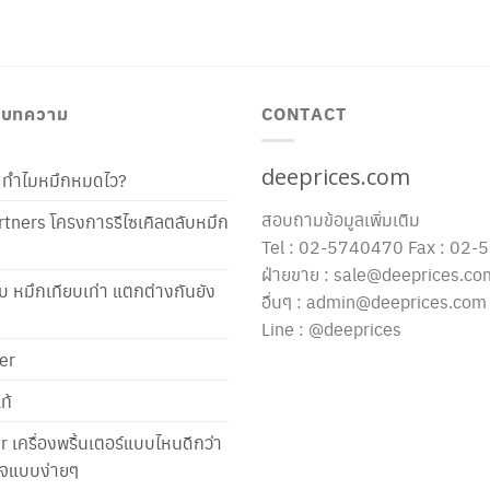
/ บทความ
CONTACT
deeprices.com
ท้ ทำไมหมึกหมดไว?
สอบถามข้อมูลเพิ่มเติม
tners โครงการรีไซเคิลตลับหมึก
Tel : 02-5740470 Fax : 02
ฝ่ายขาย : sale@deeprices.co
ับ หมึกเทียบเท่า แตกต่างกันยัง
อื่นๆ : admin@deeprices.com
Line : @deeprices
er
ท้
er เครื่องพริ้นเตอร์แบบไหนดีกว่า
าใจแบบง่ายๆ