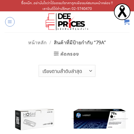
ข้าม
ซื้อหมึก..อย่ามั่นใจว่าได้ของแท้ราคาถูกเพียงแค่สแกนหน้ากล่อง !!
เรายินดีให้คำปรึกษา 02-5740470
ไป
ยัง
เนื้อหา
หน้าหลัก
/
สินค้าที่มีป้ายกำกับ “79A”
คัดกรอง