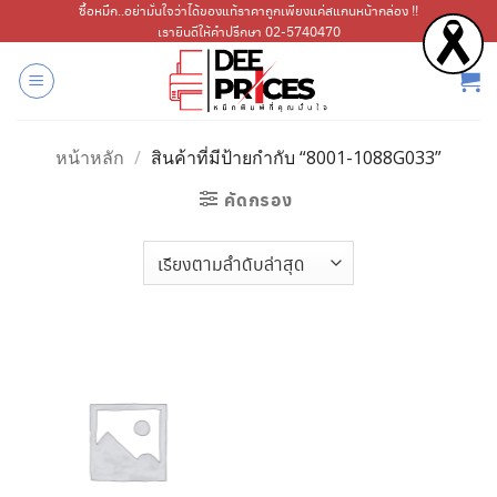
ข้าม
ซื้อหมึก..อย่ามั่นใจว่าได้ของแท้ราคาถูกเพียงแค่สแกนหน้ากล่อง !!
เรายินดีให้คำปรึกษา 02-5740470
ไป
ยัง
เนื้อหา
หน้าหลัก
/
สินค้าที่มีป้ายกำกับ “8001-1088G033”
คัดกรอง