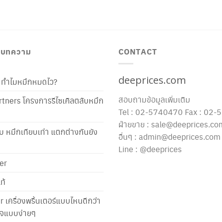
/ บทความ
CONTACT
deeprices.com
ท้ ทำไมหมึกหมดไว?
สอบถามข้อมูลเพิ่มเติม
tners โครงการรีไซเคิลตลับหมึก
Tel : 02-5740470 Fax : 02
ฝ่ายขาย : sale@deeprices.co
ับ หมึกเทียบเท่า แตกต่างกันยัง
อื่นๆ : admin@deeprices.com
Line : @deeprices
er
ท้
er เครื่องพริ้นเตอร์แบบไหนดีกว่า
าใจแบบง่ายๆ