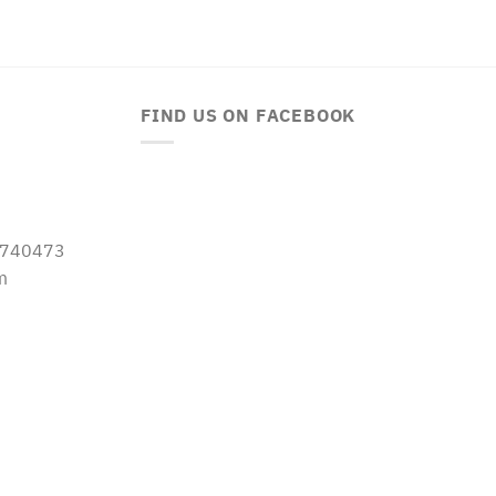
FIND US ON FACEBOOK
-5740473
m