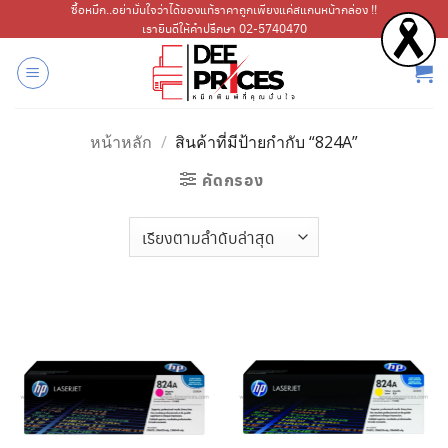
ข้าม
ซื้อหมึก..อย่ามั่นใจว่าได้ของแท้ราคาถูกเพียงแค่สแกนหน้ากล่อง !!
เรายินดีให้คำปรึกษา 02-5740470
ไป
ยัง
เนื้อหา
หน้าหลัก
/
สินค้าที่มีป้ายกำกับ “824A”
คัดกรอง