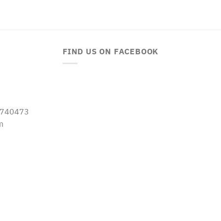
FIND US ON FACEBOOK
-5740473
m