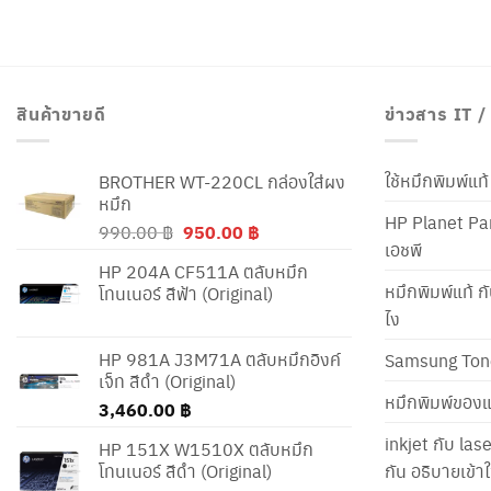
สินค้าขายดี
ข่าวสาร IT 
ใช้หมึกพิมพ์แ
BROTHER WT-220CL กล่องใส่ผง
หมึก
HP Planet Par
Original
Current
990.00
฿
950.00
฿
เอชพี
price
price
HP 204A CF511A ตลับหมึก
was:
is:
หมึกพิมพ์แท้ ก
โทนเนอร์ สีฟ้า (Original)
990.00 ฿.
950.00 ฿.
ไง
HP 981A J3M71A ตลับหมึกอิงค์
Samsung Ton
เจ็ท สีดำ (Original)
หมึกพิมพ์ของแ
3,460.00
฿
inkjet กับ las
HP 151X W1510X ตลับหมึก
โทนเนอร์ สีดำ (Original)
กัน อธิบายเข้