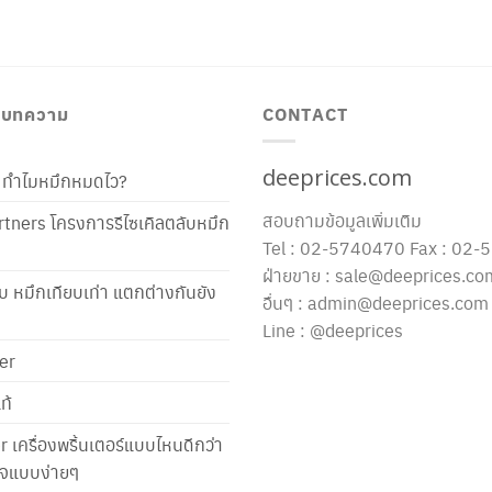
/ บทความ
CONTACT
deeprices.com
ท้ ทำไมหมึกหมดไว?
สอบถามข้อมูลเพิ่มเติม
tners โครงการรีไซเคิลตลับหมึก
Tel : 02-5740470 Fax : 02
ฝ่ายขาย : sale@deeprices.co
ับ หมึกเทียบเท่า แตกต่างกันยัง
อื่นๆ : admin@deeprices.com
Line : @deeprices
er
ท้
er เครื่องพริ้นเตอร์แบบไหนดีกว่า
าใจแบบง่ายๆ