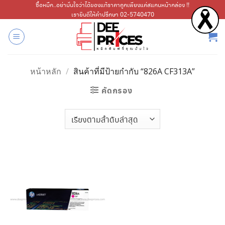
ข้าม
ซื้อหมึก..อย่ามั่นใจว่าได้ของแท้ราคาถูกเพียงแค่สแกนหน้ากล่อง !!
เรายินดีให้คำปรึกษา 02-5740470
ไป
ยัง
เนื้อหา
หน้าหลัก
/
สินค้าที่มีป้ายกำกับ “826A CF313A”
คัดกรอง