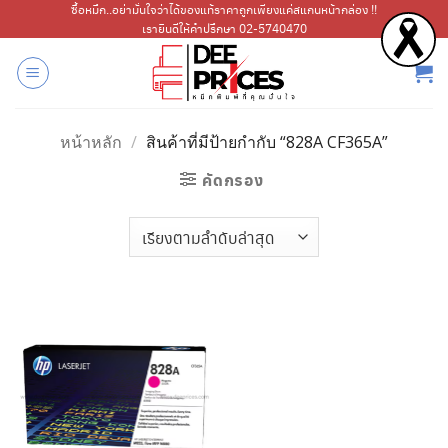
ข้าม
ซื้อหมึก..อย่ามั่นใจว่าได้ของแท้ราคาถูกเพียงแค่สแกนหน้ากล่อง !!
เรายินดีให้คำปรึกษา 02-5740470
ไป
ยัง
เนื้อหา
หน้าหลัก
/
สินค้าที่มีป้ายกำกับ “828A CF365A”
คัดกรอง