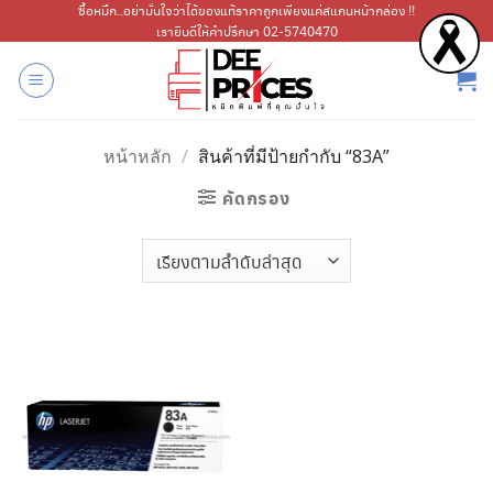
ข้าม
ซื้อหมึก..อย่ามั่นใจว่าได้ของแท้ราคาถูกเพียงแค่สแกนหน้ากล่อง !!
เรายินดีให้คำปรึกษา 02-5740470
ไป
ยัง
เนื้อหา
หน้าหลัก
/
สินค้าที่มีป้ายกำกับ “83A”
คัดกรอง