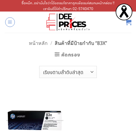
ข้าม
ซื้อหมึก..อย่ามั่นใจว่าได้ของแท้ราคาถูกเพียงแค่สแกนหน้ากล่อง !!
เรายินดีให้คำปรึกษา 02-5740470
ไป
ยัง
เนื้อหา
หน้าหลัก
/
สินค้าที่มีป้ายกำกับ “83X”
คัดกรอง