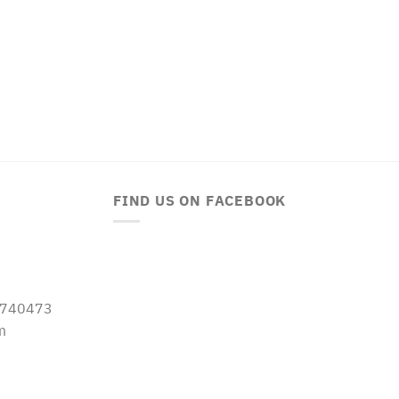
FIND US ON FACEBOOK
-5740473
m