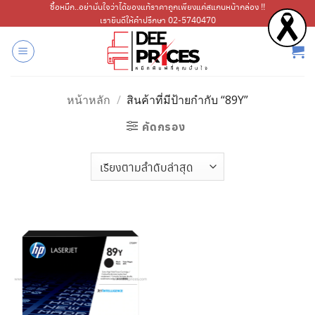
ข้าม
ซื้อหมึก..อย่ามั่นใจว่าได้ของแท้ราคาถูกเพียงแค่สแกนหน้ากล่อง !!
เรายินดีให้คำปรึกษา 02-5740470
ไป
ยัง
เนื้อหา
หน้าหลัก
/
สินค้าที่มีป้ายกำกับ “89Y”
คัดกรอง