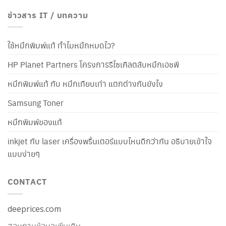
ข่าวสาร IT / บทความ
ใช้หมึกพิมพ์แท้ ทำไมหมึกหมดไว?
HP Planet Partners โครงการรีไซเคิลตลับหมึกเอชพี
หมึกพิมพ์แท้ กับ หมึกเทียบเท่า แตกต่างกันยังไง
Samsung Toner
หมึกพิมพ์ของแท้
inkjet กับ laser เครื่องพริ้นเตอร์แบบไหนดีกว่ากัน อธิบายเข้าใจ
แบบง่ายๆ
CONTACT
deeprices.com
สอบถามข้อมูลเพิ่มเติม