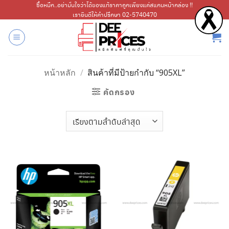
ข้าม
ซื้อหมึก..อย่ามั่นใจว่าได้ของแท้ราคาถูกเพียงแค่สแกนหน้ากล่อง !!
เรายินดีให้คำปรึกษา 02-5740470
ไป
ยัง
เนื้อหา
หน้าหลัก
/
สินค้าที่มีป้ายกำกับ “905XL”
คัดกรอง