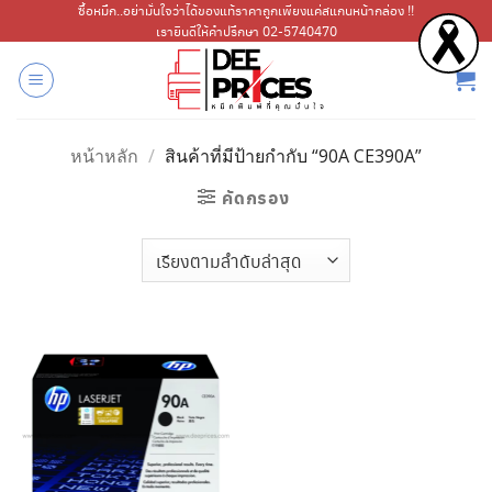
ข้าม
ซื้อหมึก..อย่ามั่นใจว่าได้ของแท้ราคาถูกเพียงแค่สแกนหน้ากล่อง !!
เรายินดีให้คำปรึกษา 02-5740470
ไป
ยัง
เนื้อหา
หน้าหลัก
/
สินค้าที่มีป้ายกำกับ “90A CE390A”
คัดกรอง