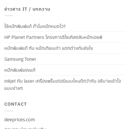
ข่าวสาร IT / บทความ
ใช้หมึกพิมพ์แท้ ทำไมหมึกหมดไว?
HP Planet Partners โครงการรีไซเคิลตลับหมึกเอชพี
หมึกพิมพ์แท้ กับ หมึกเทียบเท่า แตกต่างกันยังไง
Samsung Toner
หมึกพิมพ์ของแท้
inkjet กับ laser เครื่องพริ้นเตอร์แบบไหนดีกว่ากัน อธิบายเข้าใจ
แบบง่ายๆ
CONTACT
deeprices.com