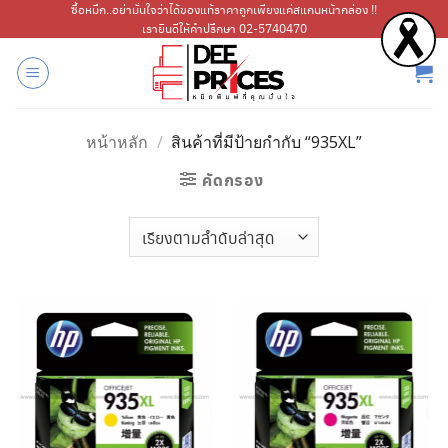
ข้าม
ซื้อหมึก..อย่ามั่นใจว่าได้ของแท้ราคาถูกเพียงแค่สแกนหน้ากล่อง !!
เรายินดีให้คำปรึกษา 02-5740470
ไป
ยัง
เนื้อหา
หน้าหลัก
/
สินค้าที่มีป้ายกำกับ “935XL”
คัดกรอง